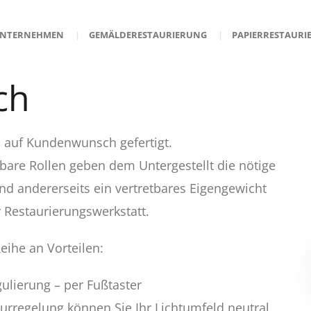
NTERNEHMEN
GEMÄLDERESTAURIERUNG
PAPIERRESTAURI
ch
l auf Kundenwunsch gefertigt.
bare Rollen geben dem Untergestellt die nötige
 und andererseits ein vertretbares Eigengewicht
er Restaurierungswerkstatt.
eihe an Vorteilen:
ulierung – per Fußtaster
urregelung können Sie Ihr Lichtumfeld neutral